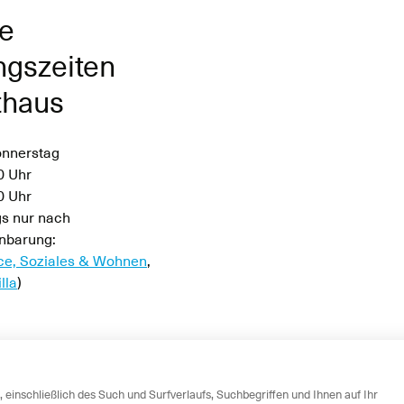
e
ngszeiten
thaus
onnerstag
0 Uhr
30 Uhr
s nur nach
nbarung:
ce, Soziales & Wohnen
,
lla
)
0 Uhr
 einschließlich des Such und Surfverlaufs, Suchbegriffen und Ihnen auf Ihr