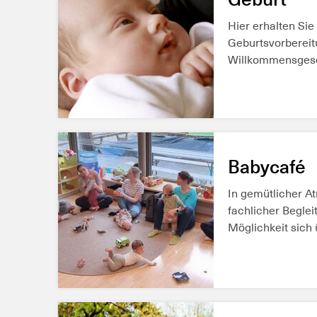
Hier erhalten Sie
Geburtsvorberei
Willkommensgesc
MEHR ERFAH
Babycafé
In gemütlicher A
fachlicher Beglei
Möglichkeit sich 
Beikost,...