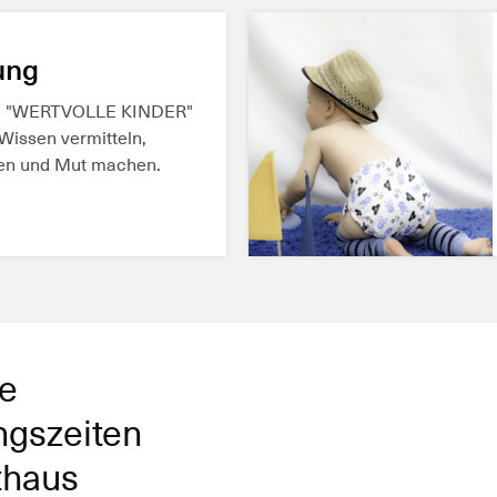
REN
ung
he "WERTVOLLE KINDER"
 Wissen vermitteln,
ten und Mut machen.
REN
e
ngszeiten
thaus