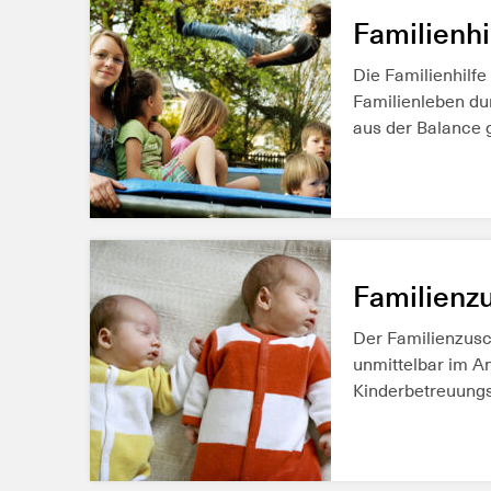
MEHR ERFAH
Familienhi
Die Familienhilfe
Familienleben du
aus der Balance ge
MEHR ERFAH
Familienz
Der Familienzusc
unmittelbar im A
Kinderbetreuungs