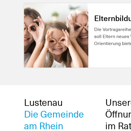
MEHR ERFAH
Elternbild
Die Vortragsrei
soll Eltern neues
Orientierung bie
MEHR ERFAH
Lustenau
Unser
Die Gemeinde
Öffnu
am Rhein
im Ra