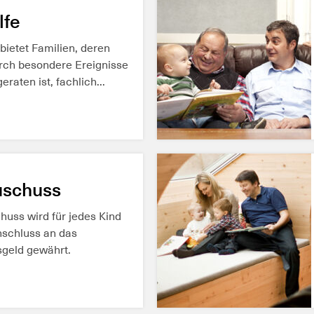
REN
lfe
 bietet Familien, deren
rch besondere Ereignisse
raten ist, fachlich...
REN
uschuss
huss wird für jedes Kind
nschluss an das
geld gewährt.