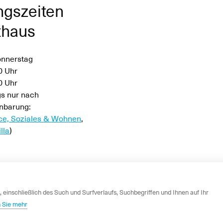
ngszeiten
thaus
onnerstag
0 Uhr
30 Uhr
s nur nach
nbarung:
ce, Soziales & Wohnen
,
lla
)
0 Uhr
 einschließlich des Such und Surfverlaufs, Suchbegriffen und Ihnen auf Ihr
 Sie mehr
News
Newsletter
Impressum