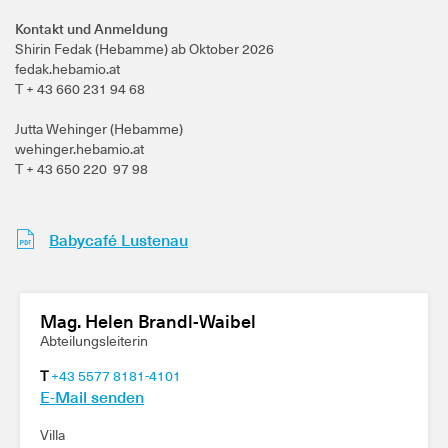
Kontakt und Anmeldung
Shirin Fedak (Hebamme) ab Oktober 2026
fedak.hebamio.at
T + 43 660 231 94 68
Jutta Wehinger (Hebamme)
wehinger.hebamio.at
T + 43 650 220 97 98
Babycafé Lustenau
Mag. Helen Brandl-Waibel
Abteilungsleiterin
T
+43 5577 8181-4101
E-Mail senden
Villa