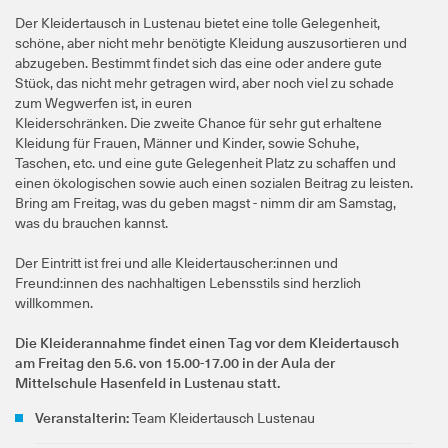
Der Kleidertausch in Lustenau bietet eine tolle Gelegenheit,
schöne, aber nicht mehr benötigte Kleidung auszusortieren und
abzugeben. Bestimmt findet sich das eine oder andere gute
Stück, das nicht mehr getragen wird, aber noch viel zu schade
zum Wegwerfen ist, in euren
Kleiderschränken. Die zweite Chance für sehr gut erhaltene
Kleidung für Frauen, Männer und Kinder, sowie Schuhe,
Taschen, etc. und eine gute Gelegenheit Platz zu schaffen und
einen ökologischen sowie auch einen sozialen Beitrag zu leisten.
Bring am Freitag, was du geben magst - nimm dir am Samstag,
was du brauchen kannst.
Der Eintritt ist frei und alle Kleidertauscher:innen und
Freund:innen des nachhaltigen Lebensstils sind herzlich
willkommen.
Die Kleiderannahme findet einen Tag vor dem Kleidertausch
am Freitag den 5.6. von 15.00-17.00 in der Aula der
Mittelschule Hasenfeld in Lustenau statt.
Veranstalterin:
Team Kleidertausch Lustenau