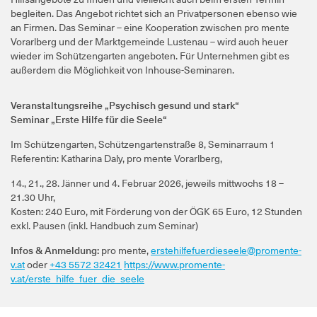
begleiten. Das Angebot richtet sich an Privatpersonen ebenso wie
an Firmen. Das Seminar – eine Kooperation zwischen pro mente
Vorarlberg und der Marktgemeinde Lustenau – wird auch heuer
wieder im Schützengarten angeboten. Für Unternehmen gibt es
außerdem die Möglichkeit von Inhouse-Seminaren.
Veranstaltungsreihe „Psychisch gesund und stark“
Seminar „Erste Hilfe für die Seele“
Im Schützengarten, Schützengartenstraße 8, Seminarraum 1
Referentin: Katharina Daly, pro mente Vorarlberg,
14., 21., 28. Jänner und 4. Februar 2026, jeweils mittwochs 18 –
21.30 Uhr,
Kosten: 240 Euro, mit Förderung von der ÖGK 65 Euro, 12 Stunden
exkl. Pausen (inkl. Handbuch zum Seminar)
Infos &
Anmeldung:
pro mente,
erstehilfefuerdieseele@promente-
v.at
oder
+43 5572 32421
https://www.promente-
v.at/erste_hilfe_fuer_die_seele