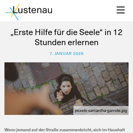
„Erste Hilfe für die Seele“ in 12
Stunden erlernen
S
7. JANUAR 2026
L
F
pexels-samantha-garrote.jpg
W
Wenn jemand auf der Straße zusammenbricht, sich im Haushalt