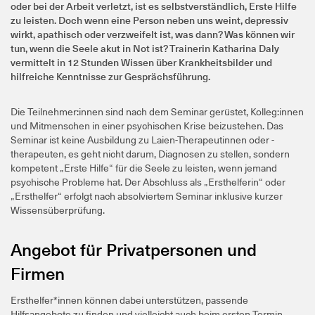
oder bei der Arbeit verletzt, ist es selbstverständlich, Erste Hilfe
zu leisten. Doch wenn eine Person neben uns weint, depressiv
wirkt, apathisch oder verzweifelt ist, was dann? Was können wir
tun, wenn die Seele akut in Not ist? Trainerin Katharina Daly
vermittelt in 12 Stunden Wissen über Krankheitsbilder und
hilfreiche Kenntnisse zur Gesprächsführung.
Die Teilnehmer:innen sind nach dem Seminar gerüstet, Kolleg:innen
und Mitmenschen in einer psychischen Krise beizustehen. Das
Seminar ist keine Ausbildung zu Laien-Therapeutinnen oder -
therapeuten, es geht nicht darum, Diagnosen zu stellen, sondern
kompetent „Erste Hilfe“ für die Seele zu leisten, wenn jemand
psychische Probleme hat. Der Abschluss als „Ersthelferin“ oder
„Ersthelfer“ erfolgt nach absolviertem Seminar inklusive kurzer
Wissensüberprüfung.
Angebot für Privatpersonen und
Firmen
Ersthelfer*innen können dabei unterstützen, passende
Hilfsangebote zu finden und vielleicht auch beim ersten Termin