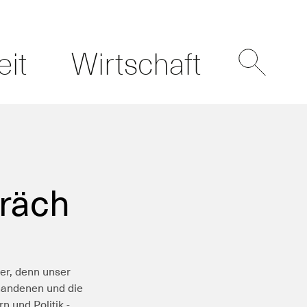
eit
Wirtschaft
präch
er, denn unser
rhandenen und die
n und Politik -