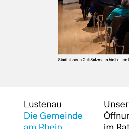
© Miro Kuzmanovic
Stadtplanerin Geli Salzmann hielt einen
Lustenau
Unser
Die Gemeinde
Öffnu
am Rhein
im Ra