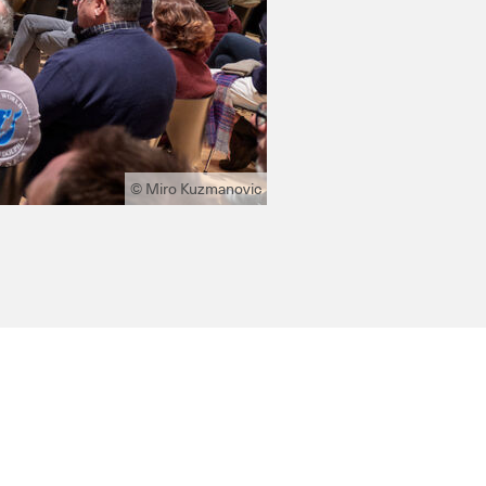
© Miro Kuzmanovic
Marina Hämmerle, Geli Salzmann,