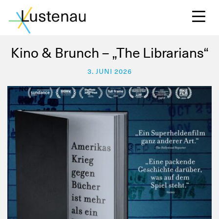
Kino & Brunch – „The Librarians“
3. JUNI 2026
S
L
F
W