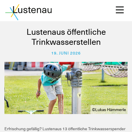
Lustenaus öffentliche
Trinkwasserstellen
S
19. JUNI 2026
L
F
©Lukas Hämmerle
W
Erfrischung gefällig? Lustenaus 13 öffentliche Trinkwasserspender