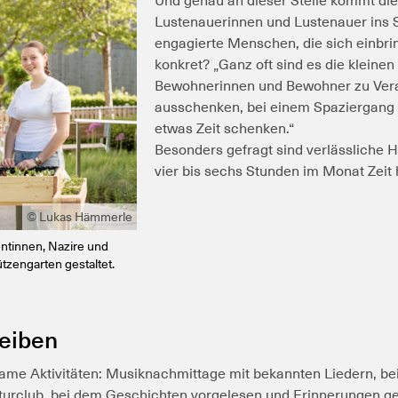
Und genau an dieser Stelle kommt die
Lustenauerinnen und Lustenauer ins S
engagierte Menschen, die sich einbr
konkret?
„Ganz oft sind es die kleinen
Bewohnerinnen und Bewohner zu Vera
ausschenken, bei einem Spaziergang 
etwas Zeit schenken.“
Besonders gefragt sind verlässliche He
vier bis sechs Stunden im Monat Zeit h
© Lukas Hämmerle
ntinnen, Nazire und
zengarten gestaltet.
leiben
ame Aktivitäten: Musiknachmittage mit bekannten Liedern, be
aturclub, bei dem Geschichten vorgelesen und Erinnerungen ge