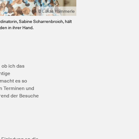
© Lukas Hämmerle
natorin, Sabine Scharrenbroich, hält
den in ihrer Hand.
 ob ich das
htige
 macht es so
on Terminen und
hrend der Besuche