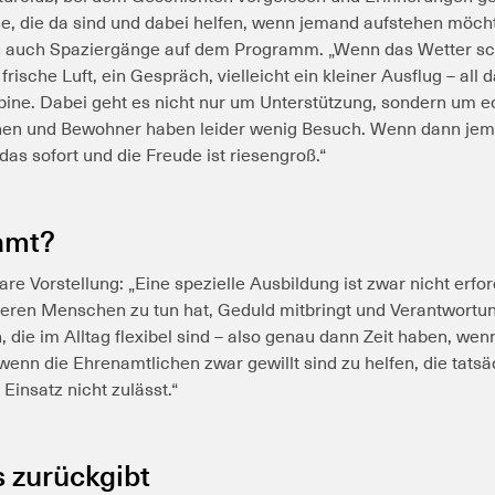
e, die da sind und dabei helfen, wenn jemand aufstehen möcht
auch Spaziergänge auf dem Programm. „Wenn das Wetter schö
frische Luft, ein Gespräch, vielleicht ein kleiner Ausflug – all 
bine.
Dabei geht es nicht nur um Unterstützung, sondern um e
nen und Bewohner haben leider wenig Besuch. Wenn dann je
das sofort und die Freude ist riesengroß.“
amt?
re Vorstellung: „Eine spezielle Ausbildung ist zwar nicht erfor
lteren Menschen zu tun hat, Geduld mitbringt und Verantwortu
die im Alltag flexibel sind – also genau dann Zeit haben, wen
 wenn die Ehrenamtlichen zwar gewillt sind zu helfen, die tats
insatz nicht zulässt.“
 zurückgibt