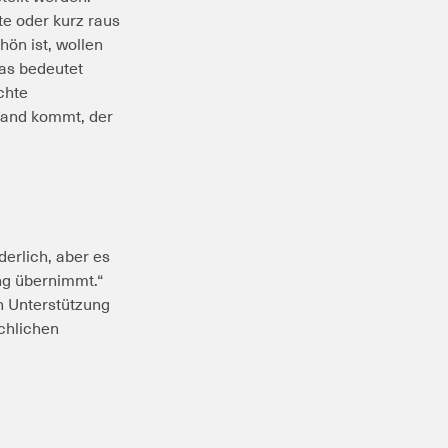
e oder kurz raus
n ist, wollen
das bedeutet
chte
mand kommt, der
derlich, aber es
ng übernimmt.“
n Unterstützung
ächlichen