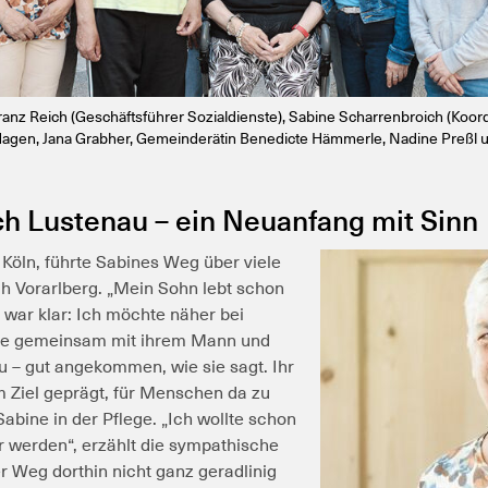
ranz Reich (Geschäftsführer Sozialdienste), Sabine Scharrenbroich (Koordi
 Hagen, Jana Grabher, Gemeinderätin Benedicte Hämmerle, Nadine Preßl
h Lustenau – ein Neuanfang mit Sinn
öln, führte Sabines Weg über viele
ach Vorarlberg. „Mein Sohn lebt schon
, war klar: Ich möchte näher bei
 sie gemeinsam mit ihrem Mann und
u – gut angekommen, wie sie sagt.
Ihr
m Ziel geprägt, für Menschen da zu
Sabine in der Pflege. „Ich wollte schon
 werden“, erzählt die sympathische
 Weg dorthin nicht ganz geradlinig