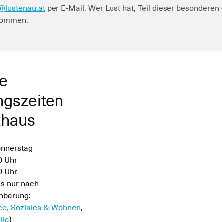
@lustenau.at
per E-Mail. Wer Lust hat, Teil dieser besondere
lkommen.
e
ngszeiten
thaus
onnerstag
0 Uhr
30 Uhr
s nur nach
nbarung:
ce, Soziales & Wohnen
,
lla
)