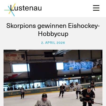
Skorpions gewinnen Eishockey-
Hobbycup
S
2. APRIL 2026
L
F
W