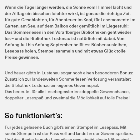
Wenn die Tage länger werden, die Sonne vom Himmel lacht und
der Alltag ein bisschen leichter wirkt, ist genau die richtige Zeit
für gute Geschichten, für Abenteuer im Kopf, für Lesemomente im
Garten, am See, auf dem Balkon oder gemütlich im Liegestuhl:
Das Sommerlesen in den Vorarlberger Bibliotheken geht wieder
los – und die Bibliothek Lustenau ist natürlich mit dabei. Von
Anfang Juli bis Anfang September heißt es: Bücher ausleihen,
Lesepass holen, Stempel sammeln und mit etwas Glück tolle
Preise gewinnen.
Und heuer gibt’s in Lustenau sogar noch einen besonderen Bonus:
Zusätzlich zur landesweiten Sommerlesen-Verlosung veranstaltet
die Bibliothek Lustenau ein eigenes Gewinnspiel.
Das bedeutet für alle Lesebegeisterten: doppelte Gewinnchance,
doppelter Lesespaß und zweimal die Möglichkeit auf tolle Preise!
So funktioniert’s:
Für jedes gelesene Buch gibt’s einen Stempel im Lesepass. Mit
sechs Stempeln ist der Pass voll und landet in der Gewinnspielbox.
Und das Beste: Je mehr Lesepässe man abgibt, desto höher sind