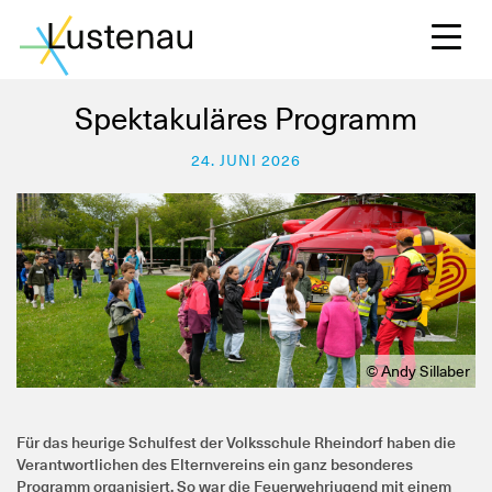
Spektakuläres Programm
24. JUNI 2026
S
L
F
© Andy Sillaber
W
Für das heurige Schulfest der Volksschule Rheindorf haben die
Verantwortlichen des Elternvereins ein ganz besonderes
Programm organisiert. So war die Feuerwehrjugend mit einem