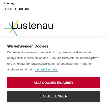
Freitag
08.00 - 12.30 Uhr
Wir verwenden Cookies
News
Wir setzen Cookies ein, um die Nutzung unserer Webseiten zu
Newsletter
analysieren, einschließlich des Such und Surfverlaufs, Suchbegriffen
und Ihnen auf Ihr Nutzungsverhalten angepasste Informationen
Impressum
anbieten zu können.
Lernen Sie mehr
Datenschutzerklärung
ALLE COOKIES ERLAUBEN
Barrierefreiheit
EINSTELLUNGEN
© Marktgemeinde Lustenau 2026