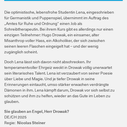
Die optimistische, lebensfrohe Studentin Lena, eingeschrieben
für Germanistik und Puppenspiel, übernimmt im Auftrag des
„Amtes für Ruhe und Ordnung“ einen Job als
Schreibtherapeutin. Bei ihrem Kurs gibt es allerdings nur einen
einzigen Teilnehmer: Hugo Drowak, ein einsamer, alter
Misanthrop voller Hass, ein Alkoholiker, der sich zwischen
seinen leeren Flaschen eingeigelt hat – und der wenig
zugänglich scheint.
Doch Lena lässt sich davon nicht abschrecken. Ihr
temperamentvoller Ehrgeiz weckt in Drowak völlig unerwartet
sein literarisches Talent. Lena ist verzaubert von seiner Poesie
über Liebe und Magie. Und je tiefer Drowak in seine
Erinnerungen eintaucht, umso stärker erwachen verdrängte
Dämonen in ihm. Lena kämpft darum, Drowak vor sich selbst zu
schützen und ihm zu helfen, wieder an das Gute im Leben zu
glauben.
Sie glauben an Engel, Herr Drowak?
DE/CH 2025
Regie:
Nicolas Steiner