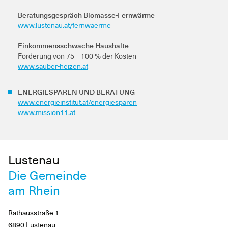
Beratungsgespräch Biomasse-Fernwärme
www.lustenau.at/fernwaerme
Einkommensschwache Haushalte
Förderung von 75 – 100 % der Kosten
www.sauber-heizen.at
ENERGIESPAREN UND BERATUNG
www.energieinstitut.at/energiesparen
www.mission11.at
Lustenau
Die Gemeinde
am Rhein
Rathausstraße 1
6890 Lustenau