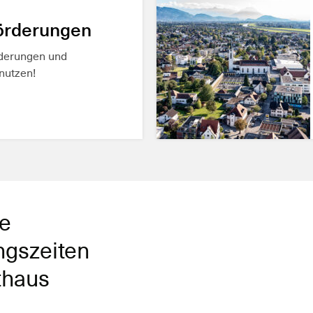
REN
örderungen
rderungen und
nutzen!
REN
e
ngszeiten
thaus