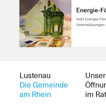
MEHR ERFAH
Energie-F
Jetzt Energie-Fö
Unterstützungen 
MEHR ERFAH
Lustenau
Unser
Die Gemeinde
Öffnu
am Rhein
im Ra