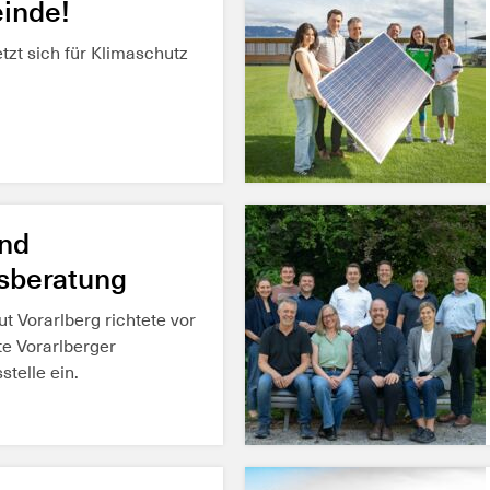
inde!
tzt sich für Klimaschutz
und
sberatung
ut Vorarlberg richtete vor
te Vorarlberger
telle ein.